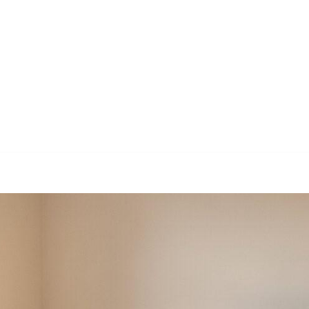
aldenburger Versicherung AG: ✓Hausrat Ver
Elementarschäden, Wasserschaden